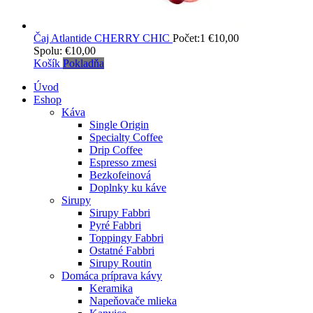
Čaj Atlantide CHERRY CHIC
Počet:1
€
10,00
Spolu:
€
10,00
Košík
Pokladňa
Úvod
Eshop
Káva
Single Origin
Specialty Coffee
Drip Coffee
Espresso zmesi
Bezkofeinová
Doplnky ku káve
Sirupy
Sirupy Fabbri
Pyré Fabbri
Toppingy Fabbri
Ostatné Fabbri
Sirupy Routin
Domáca príprava kávy
Keramika
Napeňovače mlieka