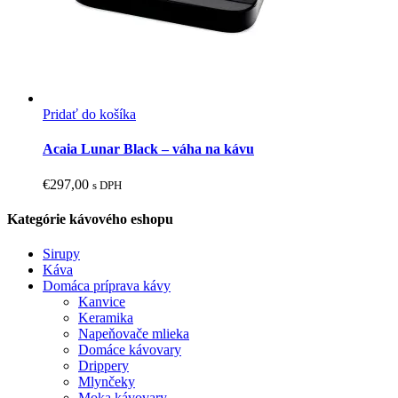
Pridať do košíka
Acaia Lunar Black – váha na kávu
€
297,00
s DPH
Kategórie kávového eshopu
Sirupy
Káva
Domáca príprava kávy
Kanvice
Keramika
Napeňovače mlieka
Domáce kávovary
Drippery
Mlynčeky
Moka kávovary