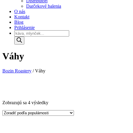
Distribútori
Darčekové balenia
O nás
Kontakt
Blog
Prihlásenie
Products
search
Váhy
Bozin Roastery
/
Váhy
Zoradené
Zobrazujú sa 4 výsledky
podľa
popularity