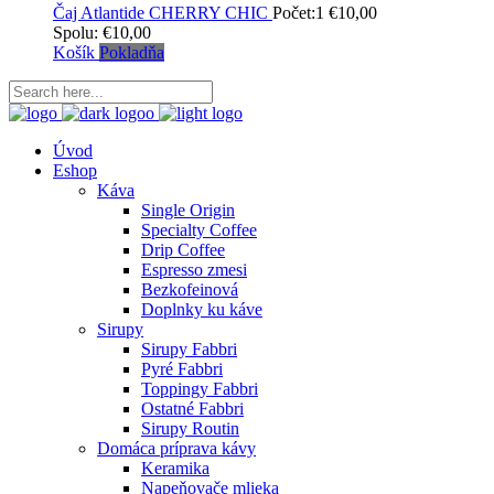
Čaj Atlantide CHERRY CHIC
Počet:1
€
10,00
Spolu:
€
10,00
Košík
Pokladňa
Úvod
Eshop
Káva
Single Origin
Specialty Coffee
Drip Coffee
Espresso zmesi
Bezkofeinová
Doplnky ku káve
Sirupy
Sirupy Fabbri
Pyré Fabbri
Toppingy Fabbri
Ostatné Fabbri
Sirupy Routin
Domáca príprava kávy
Keramika
Napeňovače mlieka