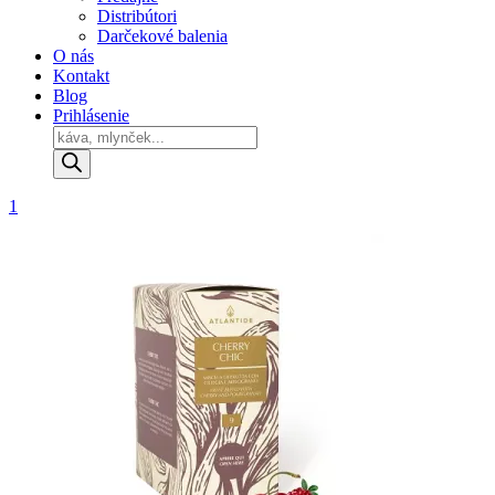
Distribútori
Darčekové balenia
O nás
Kontakt
Blog
Prihlásenie
Products
search
1