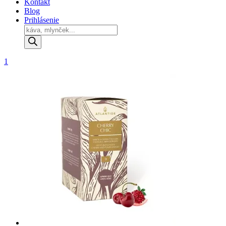
Kontakt
Blog
Prihlásenie
Products
search
1