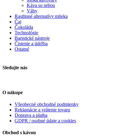
Káva so sebou
Váhy
Rastlinné alternatívy mlieka
Čaj
Čokoláda
Technológie
Baristické nástroje
Čistenie a údržba
Ostatné
Sledujte nás
O nákupe
Všeobecné obchodné podmienky
Reklamácie a vrátenie tovaru
Doprava a platba
GDPR / osobné údaje a cookies
Obchod s kávou