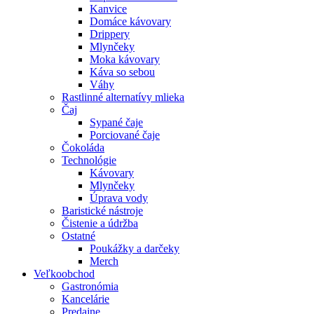
Kanvice
Domáce kávovary
Drippery
Mlynčeky
Moka kávovary
Káva so sebou
Váhy
Rastlinné alternatívy mlieka
Čaj
Sypané čaje
Porciované čaje
Čokoláda
Technológie
Kávovary
Mlynčeky
Úprava vody
Baristické nástroje
Čistenie a údržba
Ostatné
Poukážky a darčeky
Merch
Veľkoobchod
Gastronómia
Kancelárie
Predajne