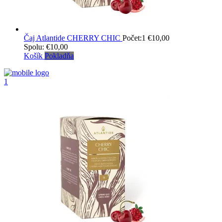
Čaj Atlantide CHERRY CHIC
Počet:1
€
10,00
Spolu:
€
10,00
Košík
Pokladňa
1