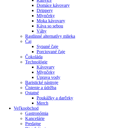
Kanvice
Domáce kávovary
Drippery
Mlynčeky
Moka kávovary
Káva so sebou
Váhy
Rastlinné alternatívy mlieka
Čaj
Sypané čaje
Porciované čaje
Čokoláda
Technológie
Kávovary
Mlynčeky
Úprava vody
Baristické nástroje
Čistenie a údržba
Ostatné
Poukážky a darčeky
Merch
Veľkoobchod
Gastronómia
Kancelárie
Predajne