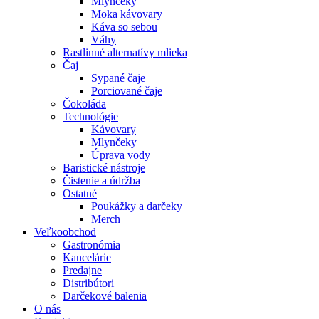
Mlynčeky
Moka kávovary
Káva so sebou
Váhy
Rastlinné alternatívy mlieka
Čaj
Sypané čaje
Porciované čaje
Čokoláda
Technológie
Kávovary
Mlynčeky
Úprava vody
Baristické nástroje
Čistenie a údržba
Ostatné
Poukážky a darčeky
Merch
Veľkoobchod
Gastronómia
Kancelárie
Predajne
Distribútori
Darčekové balenia
O nás