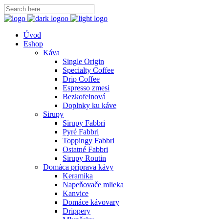
Úvod
Eshop
Káva
Single Origin
Specialty Coffee
Drip Coffee
Espresso zmesi
Bezkofeinová
Doplnky ku káve
Sirupy
Sirupy Fabbri
Pyré Fabbri
Toppingy Fabbri
Ostatné Fabbri
Sirupy Routin
Domáca príprava kávy
Keramika
Napeňovače mlieka
Kanvice
Domáce kávovary
Drippery