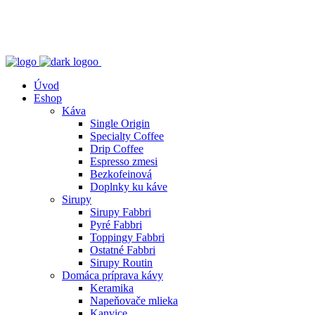
Úvod
Eshop
Káva
Single Origin
Specialty Coffee
Drip Coffee
Espresso zmesi
Bezkofeinová
Doplnky ku káve
Sirupy
Sirupy Fabbri
Pyré Fabbri
Toppingy Fabbri
Ostatné Fabbri
Sirupy Routin
Domáca príprava kávy
Keramika
Napeňovače mlieka
Kanvice