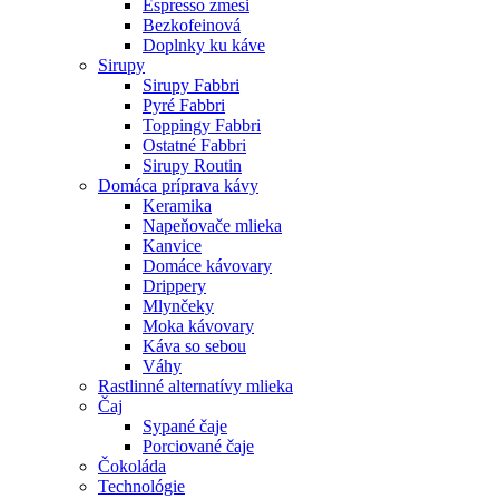
Espresso zmesi
Bezkofeinová
Doplnky ku káve
Sirupy
Sirupy Fabbri
Pyré Fabbri
Toppingy Fabbri
Ostatné Fabbri
Sirupy Routin
Domáca príprava kávy
Keramika
Napeňovače mlieka
Kanvice
Domáce kávovary
Drippery
Mlynčeky
Moka kávovary
Káva so sebou
Váhy
Rastlinné alternatívy mlieka
Čaj
Sypané čaje
Porciované čaje
Čokoláda
Technológie