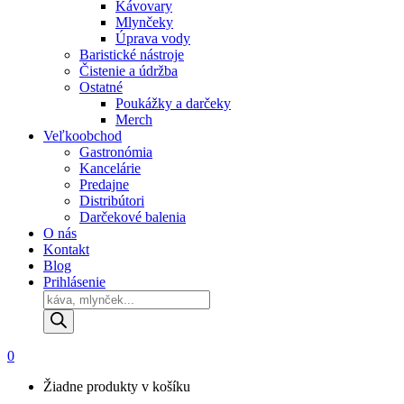
Kávovary
Mlynčeky
Úprava vody
Baristické nástroje
Čistenie a údržba
Ostatné
Poukážky a darčeky
Merch
Veľkoobchod
Gastronómia
Kancelárie
Predajne
Distribútori
Darčekové balenia
O nás
Kontakt
Blog
Prihlásenie
Products
search
0
Žiadne produkty v košíku