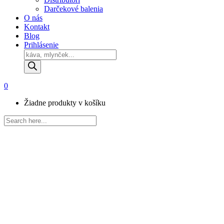
Darčekové balenia
O nás
Kontakt
Blog
Prihlásenie
Products
search
0
Žiadne produkty v košíku