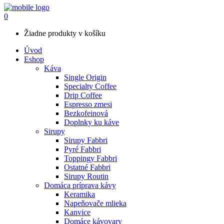
0
Žiadne produkty v košíku
Úvod
Eshop
Káva
Single Origin
Specialty Coffee
Drip Coffee
Espresso zmesi
Bezkofeinová
Doplnky ku káve
Sirupy
Sirupy Fabbri
Pyré Fabbri
Toppingy Fabbri
Ostatné Fabbri
Sirupy Routin
Domáca príprava kávy
Keramika
Napeňovače mlieka
Kanvice
Domáce kávovary