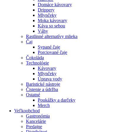
Domáce kávovary
Drippery
Mlynčeky
Moka kávovary
Káva so sebou
Váhy
Rastlinné alternatívy mlieka
Čaj
Sypané čaje
Porciované čaje
Čokoláda
Technológie
Kávovary
Mlynčeky
Úprava vody
Baristické nástroje
Čistenie a údržba
Ostatné
Poukážky a darčeky
Merch
Veľkoobchod
Gastronómia
Kancelárie
Predajne
Distribútori