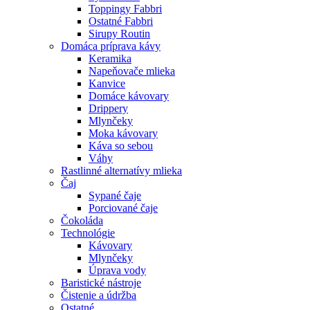
Toppingy Fabbri
Ostatné Fabbri
Sirupy Routin
Domáca príprava kávy
Keramika
Napeňovače mlieka
Kanvice
Domáce kávovary
Drippery
Mlynčeky
Moka kávovary
Káva so sebou
Váhy
Rastlinné alternatívy mlieka
Čaj
Sypané čaje
Porciované čaje
Čokoláda
Technológie
Kávovary
Mlynčeky
Úprava vody
Baristické nástroje
Čistenie a údržba
Ostatné