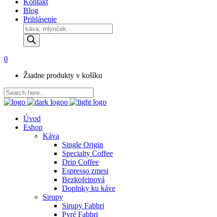
Kontakt
Blog
Prihlásenie
Products
search
0
Žiadne produkty v košíku
Úvod
Eshop
Káva
Single Origin
Specialty Coffee
Drip Coffee
Espresso zmesi
Bezkofeinová
Doplnky ku káve
Sirupy
Sirupy Fabbri
Pyré Fabbri