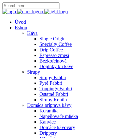
Úvod
Eshop
Káva
Single Origin
Specialty Coffee
Drip Coffee
Espresso zmesi
Bezkofeinová
Doplnky ku káve
Sirupy
Sirupy Fabbri
Pyré Fabbri
Toppingy Fabbri
Ostatné Fabbri
Sirupy Routin
Domáca príprava kávy
Keramika
Napeňovače mlieka
Kanvice
Domáce kávovary
Drippery