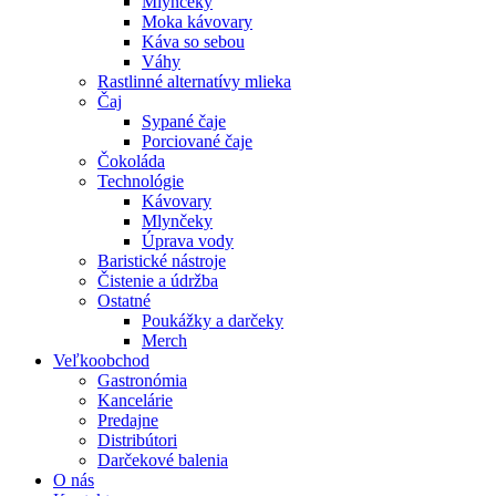
Mlynčeky
Moka kávovary
Káva so sebou
Váhy
Rastlinné alternatívy mlieka
Čaj
Sypané čaje
Porciované čaje
Čokoláda
Technológie
Kávovary
Mlynčeky
Úprava vody
Baristické nástroje
Čistenie a údržba
Ostatné
Poukážky a darčeky
Merch
Veľkoobchod
Gastronómia
Kancelárie
Predajne
Distribútori
Darčekové balenia
O nás