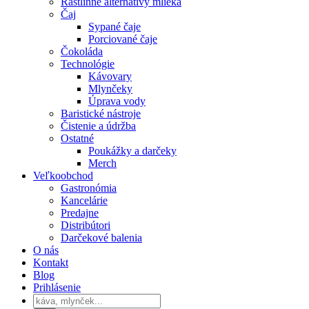
Rastlinné alternatívy mlieka
Čaj
Sypané čaje
Porciované čaje
Čokoláda
Technológie
Kávovary
Mlynčeky
Úprava vody
Baristické nástroje
Čistenie a údržba
Ostatné
Poukážky a darčeky
Merch
Veľkoobchod
Gastronómia
Kancelárie
Predajne
Distribútori
Darčekové balenia
O nás
Kontakt
Blog
Prihlásenie
Products