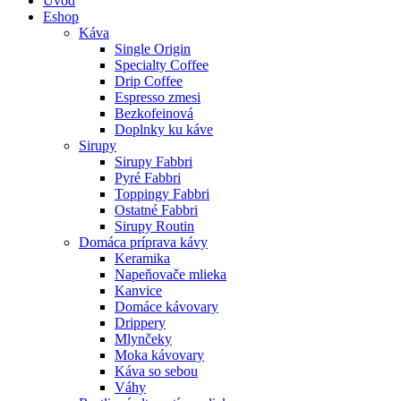
Úvod
Eshop
Káva
Single Origin
Specialty Coffee
Drip Coffee
Espresso zmesi
Bezkofeinová
Doplnky ku káve
Sirupy
Sirupy Fabbri
Pyré Fabbri
Toppingy Fabbri
Ostatné Fabbri
Sirupy Routin
Domáca príprava kávy
Keramika
Napeňovače mlieka
Kanvice
Domáce kávovary
Drippery
Mlynčeky
Moka kávovary
Káva so sebou
Váhy