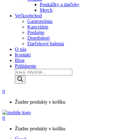
Poukážky a darčeky
Merch
Veľkoobchod
Gastronómia
Kancelárie
Predajne
Distribútori
Darčekové balenia
O nás
Kontakt
Blog
Prihlásenie
Products
search
0
Žiadne produkty v košíku
0
Žiadne produkty v košíku