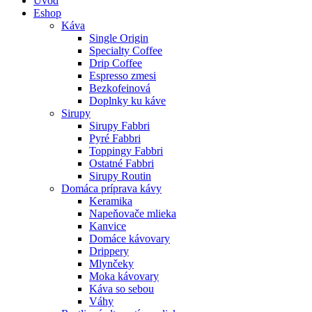
Úvod
Eshop
Káva
Single Origin
Specialty Coffee
Drip Coffee
Espresso zmesi
Bezkofeinová
Doplnky ku káve
Sirupy
Sirupy Fabbri
Pyré Fabbri
Toppingy Fabbri
Ostatné Fabbri
Sirupy Routin
Domáca príprava kávy
Keramika
Napeňovače mlieka
Kanvice
Domáce kávovary
Drippery
Mlynčeky
Moka kávovary
Káva so sebou
Váhy