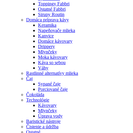
Toppingy Fabbri
Ostatné Fabbri
Sirupy Routin
Domáca príprava kávy
Keramika
Napeňovače mlieka
Kanvice
Domáce kávovary
Drippery
Mlynčeky
Moka kávovary
Káva so sebou
Váhy
Rastlinné alternatívy mlieka
Čaj
Sypané čaje
Porciované čaje
Čokoláda
Technológie
Kávovary
Mlynčeky
Úprava vody
Baristické nástroje
Čistenie a údržba
Ostatné