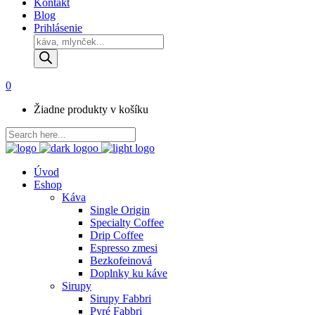
Kontakt
Blog
Prihlásenie
Products
search
0
Žiadne produkty v košíku
Úvod
Eshop
Káva
Single Origin
Specialty Coffee
Drip Coffee
Espresso zmesi
Bezkofeinová
Doplnky ku káve
Sirupy
Sirupy Fabbri
Pyré Fabbri