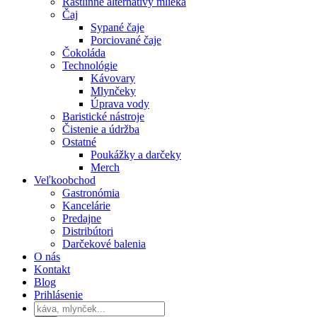
Rastlinné alternatívy mlieka
Čaj
Sypané čaje
Porciované čaje
Čokoláda
Technológie
Kávovary
Mlynčeky
Úprava vody
Baristické nástroje
Čistenie a údržba
Ostatné
Poukážky a darčeky
Merch
Veľkoobchod
Gastronómia
Kancelárie
Predajne
Distribútori
Darčekové balenia
O nás
Kontakt
Blog
Prihlásenie
Products