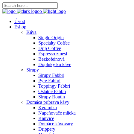
Úvod
Eshop
Káva
Single Origin
Specialty Coffee
Drip Coffee
Espresso zmesi
Bezkofeinová
Doplnky ku káve
Sirupy
Sirupy Fabbri
Pyré Fabbri
Toppingy Fabbri
Ostatné Fabbri
Sirupy Routin
Domáca príprava kávy
Keramika
Napeňovače mlieka
Kanvice
Domáce kávovary
Drippery