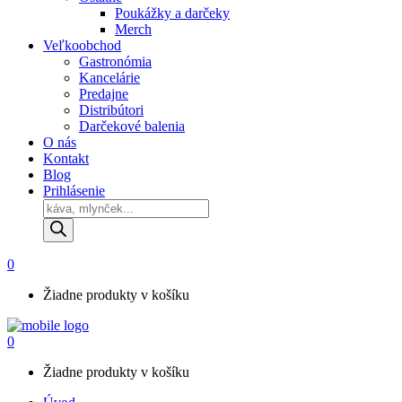
Poukážky a darčeky
Merch
Veľkoobchod
Gastronómia
Kancelárie
Predajne
Distribútori
Darčekové balenia
O nás
Kontakt
Blog
Prihlásenie
Products
search
0
Žiadne produkty v košíku
0
Žiadne produkty v košíku