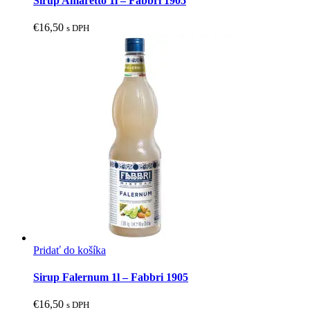
Sirup Amaretto 1l – Fabbri 1905
€
16,50
s DPH
Pridať do košíka
Sirup Falernum 1l – Fabbri 1905
€
16,50
s DPH