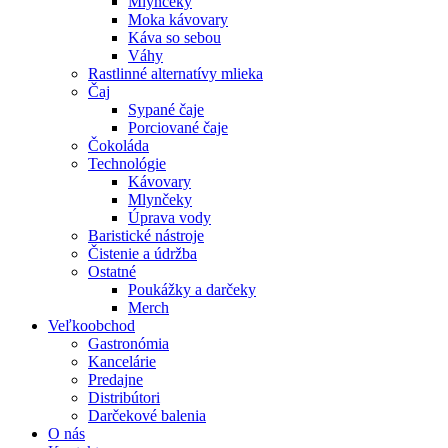
Mlynčeky
Moka kávovary
Káva so sebou
Váhy
Rastlinné alternatívy mlieka
Čaj
Sypané čaje
Porciované čaje
Čokoláda
Technológie
Kávovary
Mlynčeky
Úprava vody
Baristické nástroje
Čistenie a údržba
Ostatné
Poukážky a darčeky
Merch
Veľkoobchod
Gastronómia
Kancelárie
Predajne
Distribútori
Darčekové balenia
O nás