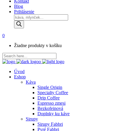
Kontakt
Blog
Prihlásenie
Products
search
0
Žiadne produkty v košíku
Úvod
Eshop
Káva
Single Origin
Specialty Coffee
Drip Coffee
Espresso zmesi
Bezkofeinová
Doplnky ku káve
Sirupy
Sirupy Fabbri
Pyré Fabbri