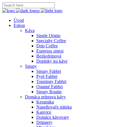
Úvod
Eshop
Káva
Single Origin
Specialty Coffee
Drip Coffee
Espresso zmesi
Bezkofeinová
Doplnky ku káve
Sirupy
Sirupy Fabbri
Pyré Fabbri
Toppingy Fabbri
Ostatné Fabbri
Sirupy Routin
Domáca príprava kávy
Keramika
Napeňovače mlieka
Kanvice
Domáce kávovary
Drippery