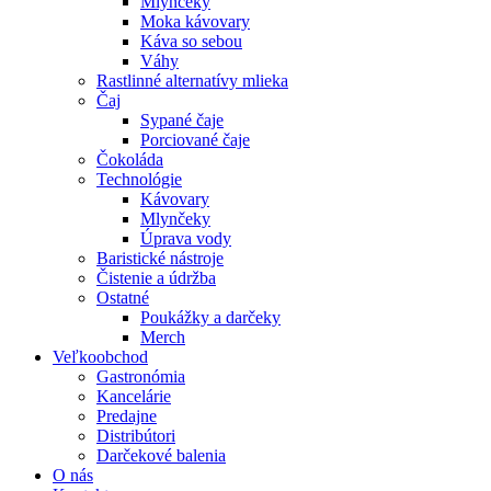
Mlynčeky
Moka kávovary
Káva so sebou
Váhy
Rastlinné alternatívy mlieka
Čaj
Sypané čaje
Porciované čaje
Čokoláda
Technológie
Kávovary
Mlynčeky
Úprava vody
Baristické nástroje
Čistenie a údržba
Ostatné
Poukážky a darčeky
Merch
Veľkoobchod
Gastronómia
Kancelárie
Predajne
Distribútori
Darčekové balenia
O nás