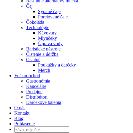
Rastlinné alternatívy mlieka
Čaj
Sypané čaje
Porciované čaje
Čokoláda
Technológie
Kávovary
Mlynčeky
Úprava vody
Baristické nástroje
Čistenie a údržba
Ostatné
Poukážky a darčeky
Merch
Veľkoobchod
Gastronómia
Kancelárie
Predajne
Distribútori
Darčekové balenia
O nás
Kontakt
Blog
Prihlásenie
Products