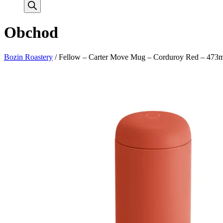
search
Obchod
Bozin Roastery
/
Fellow – Carter Move Mug – Corduroy Red – 473m