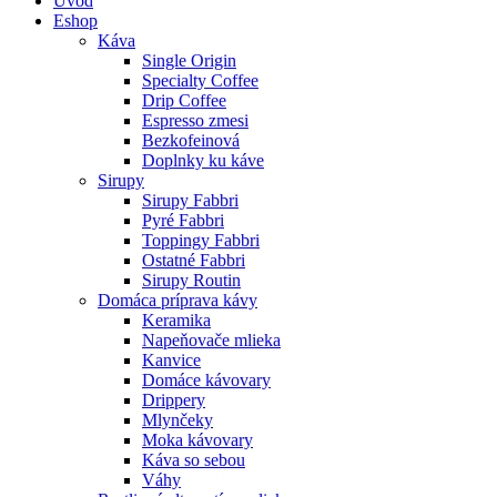
Úvod
Eshop
Káva
Single Origin
Specialty Coffee
Drip Coffee
Espresso zmesi
Bezkofeinová
Doplnky ku káve
Sirupy
Sirupy Fabbri
Pyré Fabbri
Toppingy Fabbri
Ostatné Fabbri
Sirupy Routin
Domáca príprava kávy
Keramika
Napeňovače mlieka
Kanvice
Domáce kávovary
Drippery
Mlynčeky
Moka kávovary
Káva so sebou
Váhy