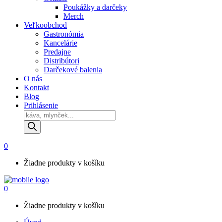
Poukážky a darčeky
Merch
Veľkoobchod
Gastronómia
Kancelárie
Predajne
Distribútori
Darčekové balenia
O nás
Kontakt
Blog
Prihlásenie
Products
search
0
Žiadne produkty v košíku
0
Žiadne produkty v košíku