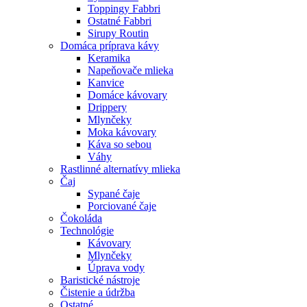
Toppingy Fabbri
Ostatné Fabbri
Sirupy Routin
Domáca príprava kávy
Keramika
Napeňovače mlieka
Kanvice
Domáce kávovary
Drippery
Mlynčeky
Moka kávovary
Káva so sebou
Váhy
Rastlinné alternatívy mlieka
Čaj
Sypané čaje
Porciované čaje
Čokoláda
Technológie
Kávovary
Mlynčeky
Úprava vody
Baristické nástroje
Čistenie a údržba
Ostatné