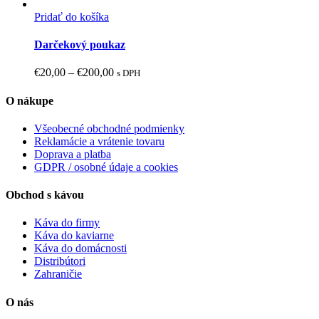
Pridať do košíka
Tento
produkt
Darčekový poukaz
má
viacero
Price
€
20,00
–
€
200,00
s DPH
variantov.
range:
Možnosti
€20,00
O nákupe
si
through
môžete
€200,00
Všeobecné obchodné podmienky
vybrať
Reklamácie a vrátenie tovaru
na
Doprava a platba
stránke
GDPR / osobné údaje a cookies
produktu.
Obchod s kávou
Káva do firmy
Káva do kaviarne
Káva do domácnosti
Distribútori
Zahraničie
O nás