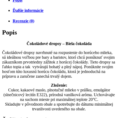
Popis
Ďalšie informácie
Recenzie (0)
Popis
Čokoládové dropsy – Biela čokoláda
Čokoládové dropsy navrhnuté na rozpustenie do horúceho mlieka,
sú ideálnou voľbou pre bary a baristov, ktorí chcú ponúknuť svojim
zákazníkom prvotriedny zážitok z horúcej čokolády. Tieto dropsy sa
ľahko topia a tak vytvárajú bohatý a plný nápoj. Ponúknite svojim
hosťom túto luxusnú horúcu čokoládu, ktorá je jednoduchá na
prípravu a zaručene zanechá trvalý dojem.
Zloženie:
Cukor, kakaové maslo, plnotučné mlieko v prášku, emulgátor
(slnečnicový lecitín E322), prírodná vanilková aróma. Uchovávajte
na suchom mieste pri maximálnej teplote 20°C.
Skladujte v pôvodnom obale a spotrebujte do dátumu minimálnej
trvanlivosti uvedeného na obale.