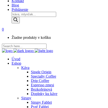
Kontakt
Blog
Prihlásenie
Products
search
0
Žiadne produkty v košíku
Úvod
Eshop
Káva
Single Origin
Specialty Coffee
Drip Coffee
Espresso zmesi
Bezkofeinová
Doplnky ku káve
Sirupy
Sirupy Fabbri
Pyré Fabbri