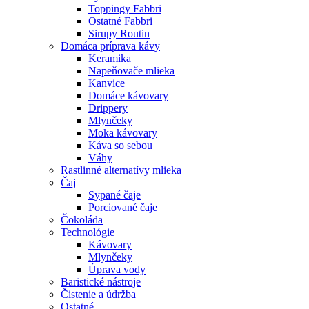
Toppingy Fabbri
Ostatné Fabbri
Sirupy Routin
Domáca príprava kávy
Keramika
Napeňovače mlieka
Kanvice
Domáce kávovary
Drippery
Mlynčeky
Moka kávovary
Káva so sebou
Váhy
Rastlinné alternatívy mlieka
Čaj
Sypané čaje
Porciované čaje
Čokoláda
Technológie
Kávovary
Mlynčeky
Úprava vody
Baristické nástroje
Čistenie a údržba
Ostatné