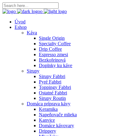
Úvod
Eshop
Káva
Single Origin
Specialty Coffee
Drip Coffee
Espresso zmesi
Bezkofeinová
Doplnky ku káve
Sirupy
Sirupy Fabbri
Pyré Fabbri
Toppingy Fabbri
Ostatné Fabbri
Sirupy Routin
Domáca príprava kávy
Keramika
Napeňovače mlieka
Kanvice
Domáce kávovary
Drippery