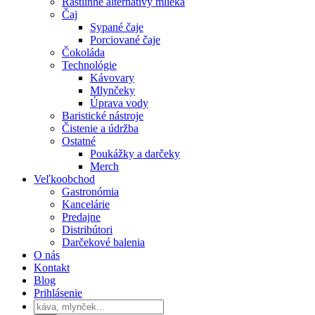
Rastlinné alternatívy mlieka
Čaj
Sypané čaje
Porciované čaje
Čokoláda
Technológie
Kávovary
Mlynčeky
Úprava vody
Baristické nástroje
Čistenie a údržba
Ostatné
Poukážky a darčeky
Merch
Veľkoobchod
Gastronómia
Kancelárie
Predajne
Distribútori
Darčekové balenia
O nás
Kontakt
Blog
Prihlásenie
Products