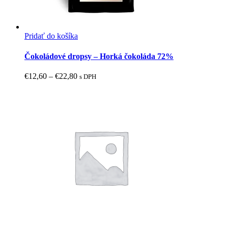
Pridať do košíka
Tento
produkt
Čokoládové dropsy – Horká čokoláda 72%
má
viacero
Price
€
12,60
–
€
22,80
s DPH
variantov.
range:
Možnosti
€12,60
si
through
môžete
€22,80
vybrať
na
stránke
produktu.