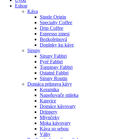
Úvod
Eshop
Káva
Single Origin
Specialty Coffee
Drip Coffee
Espresso zmesi
Bezkofeinová
Doplnky ku káve
Sirupy
Sirupy Fabbri
Pyré Fabbri
Toppingy Fabbri
Ostatné Fabbri
Sirupy Routin
Domáca príprava kávy
Keramika
Napeňovače mlieka
Kanvice
Domáce kávovary
Drippery
Mlynčeky
Moka kávovary
Káva so sebou
Váhy