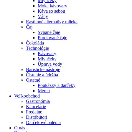
Mlynčeky
Moka kávovary
Káva so sebou
Váhy
Rastlinné alternatívy mlieka
Čaj
Sypané čaje
Porciované čaje
Čokoláda
Technológie
Kávovary
Mlynčeky
Úprava vody
Baristické nástroje
Čistenie a údržba
Ostatné
Poukážky a darčeky
Merch
Veľkoobchod
Gastronómia
Kancelárie
Predajne
Distribútori
Darčekové balenia
O nás