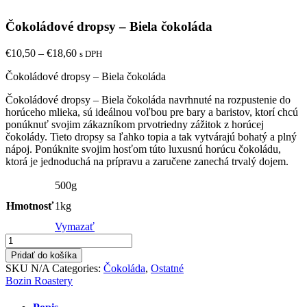
Čokoládové dropsy – Biela čokoláda
Price
€
10,50
–
€
18,60
s DPH
range:
Čokoládové dropsy – Biela čokoláda
€10,50
through
Čokoládové dropsy – Biela čokoláda navrhnuté na rozpustenie do
€18,60
horúceho mlieka, sú ideálnou voľbou pre bary a baristov, ktorí chcú
ponúknuť svojim zákazníkom prvotriedny zážitok z horúcej
čokolády. Tieto dropsy sa ľahko topia a tak vytvárajú bohatý a plný
nápoj. Ponúknite svojim hosťom túto luxusnú horúcu čokoládu,
ktorá je jednoduchá na prípravu a zaručene zanechá trvalý dojem.
500g
Hmotnosť
1kg
Vymazať
Pridať do košíka
SKU
N/A
Categories:
Čokoláda
,
Ostatné
Bozin Roastery