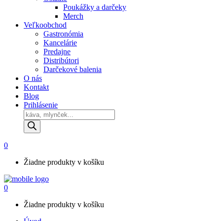
Poukážky a darčeky
Merch
Veľkoobchod
Gastronómia
Kancelárie
Predajne
Distribútori
Darčekové balenia
O nás
Kontakt
Blog
Prihlásenie
Products
search
0
Žiadne produkty v košíku
0
Žiadne produkty v košíku