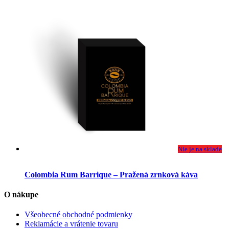
variantov.
Možnosti
si
môžete
vybrať
na
stránke
produktu.
Nie je na sklade
Colombia Rum Barrique – Pražená zrnková káva
O nákupe
Všeobecné obchodné podmienky
Reklamácie a vrátenie tovaru