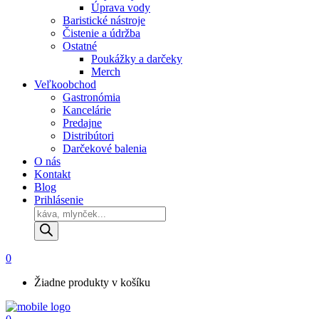
Úprava vody
Baristické nástroje
Čistenie a údržba
Ostatné
Poukážky a darčeky
Merch
Veľkoobchod
Gastronómia
Kancelárie
Predajne
Distribútori
Darčekové balenia
O nás
Kontakt
Blog
Prihlásenie
Products
search
0
Žiadne produkty v košíku