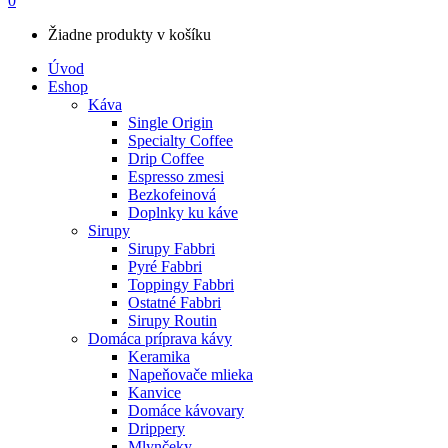
0
Žiadne produkty v košíku
Úvod
Eshop
Káva
Single Origin
Specialty Coffee
Drip Coffee
Espresso zmesi
Bezkofeinová
Doplnky ku káve
Sirupy
Sirupy Fabbri
Pyré Fabbri
Toppingy Fabbri
Ostatné Fabbri
Sirupy Routin
Domáca príprava kávy
Keramika
Napeňovače mlieka
Kanvice
Domáce kávovary
Drippery
Mlynčeky