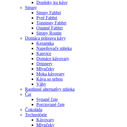
Doplnky ku káve
Sirupy
Sirupy Fabbri
Pyré Fabbri
Toppingy Fabbri
Ostatné Fabbri
Sirupy Routin
Domáca príprava kávy
Keramika
Napeňovače mlieka
Kanvice
Domáce kávovary
Drippery
Mlynčeky
Moka kávovary
Káva so sebou
Váhy
Rastlinné alternatívy mlieka
Čaj
Sypané čaje
Porciované čaje
Čokoláda
Technológie
Kávovary
Mlynčeky