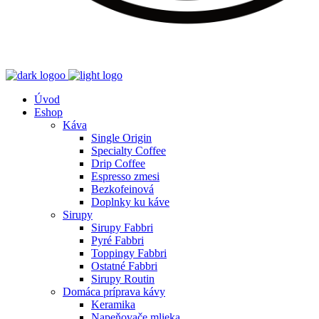
Úvod
Eshop
Káva
Single Origin
Specialty Coffee
Drip Coffee
Espresso zmesi
Bezkofeinová
Doplnky ku káve
Sirupy
Sirupy Fabbri
Pyré Fabbri
Toppingy Fabbri
Ostatné Fabbri
Sirupy Routin
Domáca príprava kávy
Keramika
Napeňovače mlieka