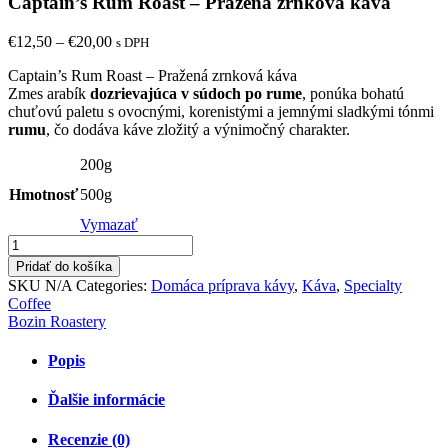
Captain’s Rum Roast – Pražená zrnková káva
Price
€
12,50
–
€
20,00
s DPH
range:
Captain’s Rum Roast – Pražená zrnková káva
€12,50
Zmes arabík
dozrievajúca v súdoch po rume
, ponúka bohatú
through
chuťovú paletu s ovocnými, korenistými a jemnými sladkými tónmi
€20,00
rumu
, čo dodáva káve zložitý a výnimočný charakter.
200g
Hmotnosť
500g
Vymazať
Pridať do košíka
SKU
N/A
Categories:
Domáca príprava kávy
,
Káva
,
Specialty
Coffee
Bozin Roastery
Popis
Ďalšie informácie
Recenzie (0)