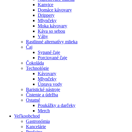
Kanvice
Domáce kávovary
Drippery
Mlynčeky
Moka kávovary
Káva so sebou
Váhy
Rastlinné alternatívy mlieka
Čaj
Sypané čaje
Porciované čaje
Čokoláda
Technológie
Kávovary
Mlynčeky
Úprava vody
Baristické nástroje
Čistenie a údržba
Ostatné
Poukážky a darčeky
Merch
Veľkoobchod
Gastronómia
Kancelárie
Predajne