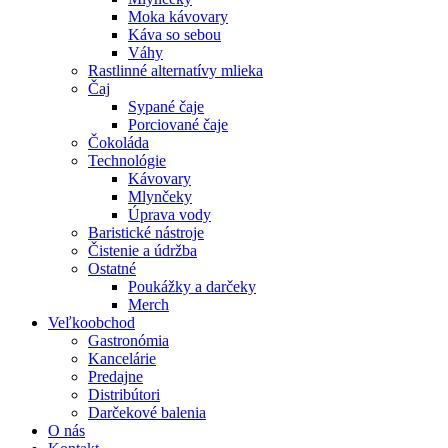
Moka kávovary
Káva so sebou
Váhy
Rastlinné alternatívy mlieka
Čaj
Sypané čaje
Porciované čaje
Čokoláda
Technológie
Kávovary
Mlynčeky
Úprava vody
Baristické nástroje
Čistenie a údržba
Ostatné
Poukážky a darčeky
Merch
Veľkoobchod
Gastronómia
Kancelárie
Predajne
Distribútori
Darčekové balenia
O nás