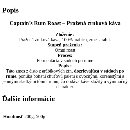
Popis
Captain’s Rum Roast – Pražená zrnková káva
Zloženie :
Pražená zrnková káva, 100% arabica, zmes arabík
Stupeň praženia :
Omni roast
Proces:
Fermentácia v sudoch po rume
Popis :
Táto zmes z čisto z arábikových zŕn,
dozrievajúca v súdoch po
rume,
ponúka bohatú chuťovú paletu s ovocnými, korenistými a
jemnými sladkými tónmi rumu, čo dodáva káve zložitý a výnimočný
charakter.
Ďalšie informácie
Hmotnosť
200g, 500g