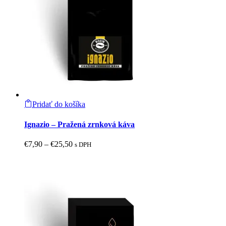
na
stránke
produktu.
Pridať do košíka
Tento
produkt
Ignazio – Pražená zrnková káva
má
viacero
Price
€
7,90
–
€
25,50
s DPH
variantov.
range:
Možnosti
€7,90
si
through
môžete
€25,50
vybrať
na
stránke
produktu.