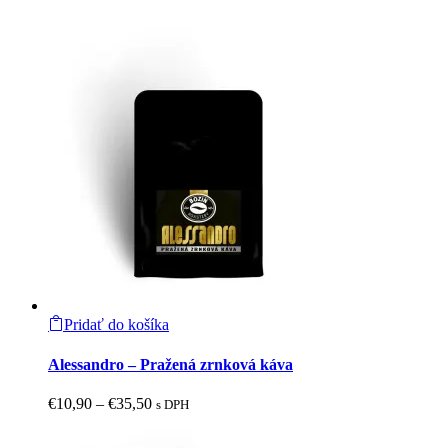
Pridať do košíka
Tento
produkt
Alessandro – Pražená zrnková káva
má
viacero
Price
€
10,90
–
€
35,50
s DPH
variantov.
range:
Možnosti
€10,90