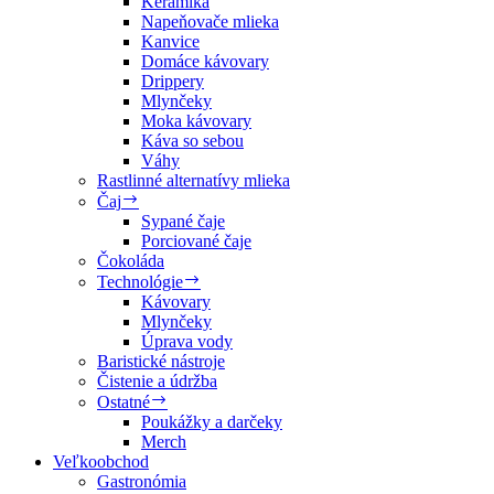
Keramika
Napeňovače mlieka
Kanvice
Domáce kávovary
Drippery
Mlynčeky
Moka kávovary
Káva so sebou
Váhy
Rastlinné alternatívy mlieka
Čaj
Sypané čaje
Porciované čaje
Čokoláda
Technológie
Kávovary
Mlynčeky
Úprava vody
Baristické nástroje
Čistenie a údržba
Ostatné
Poukážky a darčeky
Merch
Veľkoobchod
Gastronómia