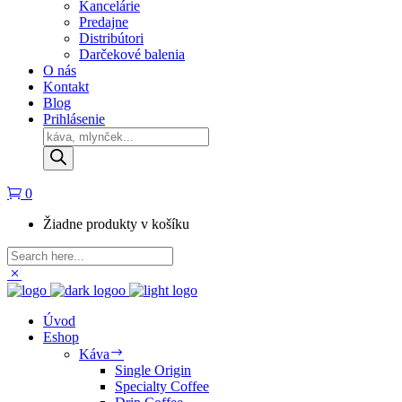
Kancelárie
Predajne
Distribútori
Darčekové balenia
O nás
Kontakt
Blog
Prihlásenie
Products
search
0
Žiadne produkty v košíku
Úvod
Eshop
Káva
Single Origin
Specialty Coffee