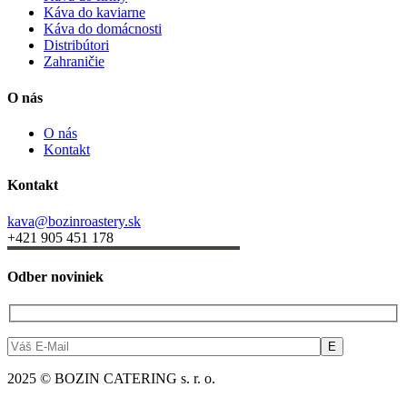
Káva do kaviarne
Káva do domácnosti
Distribútori
Zahraničie
O nás
O nás
Kontakt
Kontakt
kava@bozinroastery.sk
+421 905 451 178
Odber noviniek
2025 © BOZIN CATERING s. r. o.