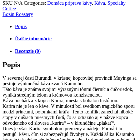
SKU
N/A
Categories:
Domáca príprava kávy
,
Káva
,
Specialty
Coffee
Bozin Roastery
Popis
Ďalšie informácie
Recenzie (0)
Popis
V severnej časti Burundi, v krásnej kopcovitej provincii Muyinga sa
pestuje výnimočná káva zvaná Karambo.
Táto káva je známa svojimi výraznými tónmi čierníc a čučoriedok,
vyniká stredným telom a krémovou konzistenciou.
Káva pochádza z kopca Karira, miesta s bohatou históriou.
Karira nie je len o káve. V minulosti bol svedkom tragického sporu
medzi princami, potomkami kráľa. Tento konflikt zanechal hlboké
stopy v dušiach miestnych ľudí, čo sa odrazilo aj v názve kopca
odvodeného od slovesa „kurira“ – v kirundčine „plakať“.
Dnes je však Karira symbolom premeny a nádeje. Farmári tu
pestujú
kávu, čím si zabezpečujú živobytie. Každá šálka Karambo
kávy je tak nielen chutným nápojom, ale aj pripomienkou odolnosti,