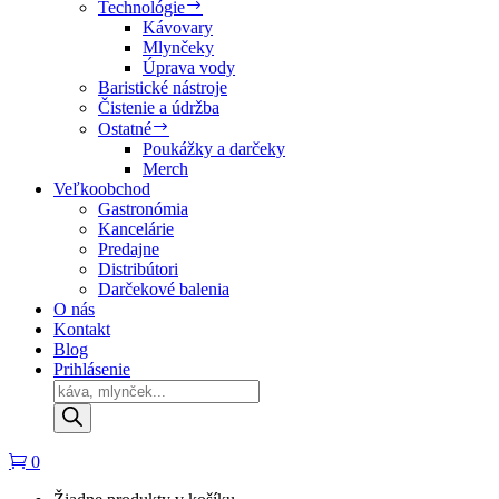
Technológie
Kávovary
Mlynčeky
Úprava vody
Baristické nástroje
Čistenie a údržba
Ostatné
Poukážky a darčeky
Merch
Veľkoobchod
Gastronómia
Kancelárie
Predajne
Distribútori
Darčekové balenia
O nás
Kontakt
Blog
Prihlásenie
Products
search
0