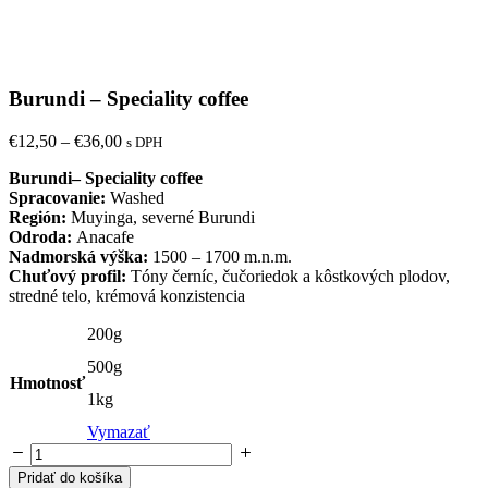
Burundi – Speciality coffee
Price
€
12,50
–
€
36,00
s DPH
range:
Burundi– Speciality coffee
€12,50
Spracovanie:
Washed
through
Región:
Muyinga, severné Burundi
€36,00
Odroda:
Anacafe
Nadmorská výška:
1500 – 1700 m.n.m.
Chuťový profil:
Tóny černíc, čučoriedok a kôstkových plodov,
stredné telo, krémová konzistencia
200g
500g
Hmotnosť
1kg
Vymazať
Pridať do košíka