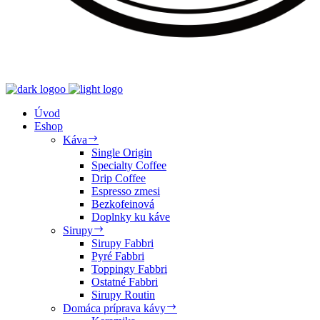
Úvod
Eshop
Káva
Single Origin
Specialty Coffee
Drip Coffee
Espresso zmesi
Bezkofeinová
Doplnky ku káve
Sirupy
Sirupy Fabbri
Pyré Fabbri
Toppingy Fabbri
Ostatné Fabbri
Sirupy Routin
Domáca príprava kávy