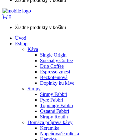
Žiadne produkty v košíku
0
Žiadne produkty v košíku
Úvod
Eshop
Káva
Single Origin
Specialty Coffee
Drip Coffee
Espresso zmesi
Bezkofeinová
Doplnky ku káve
Sirupy
Sirupy Fabbri
Pyré Fabbri
Toppingy Fabbri
Ostatné Fabbri
Sirupy Routin
Domáca príprava kávy
Keramika
Napeňovače mlieka
Kanvice