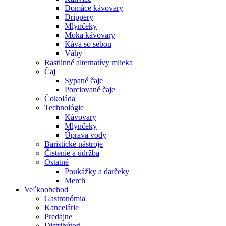
Domáce kávovary
Drippery
Mlynčeky
Moka kávovary
Káva so sebou
Váhy
Rastlinné alternatívy mlieka
Čaj
Sypané čaje
Porciované čaje
Čokoláda
Technológie
Kávovary
Mlynčeky
Úprava vody
Baristické nástroje
Čistenie a údržba
Ostatné
Poukážky a darčeky
Merch
Veľkoobchod
Gastronómia
Kancelárie
Predajne
Distribútori