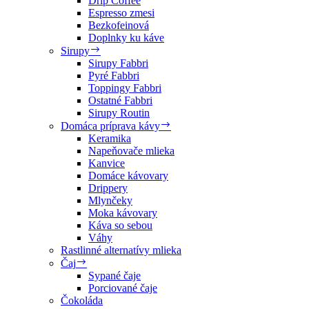
Drip Coffee
Espresso zmesi
Bezkofeinová
Doplnky ku káve
Sirupy
Sirupy Fabbri
Pyré Fabbri
Toppingy Fabbri
Ostatné Fabbri
Sirupy Routin
Domáca príprava kávy
Keramika
Napeňovače mlieka
Kanvice
Domáce kávovary
Drippery
Mlynčeky
Moka kávovary
Káva so sebou
Váhy
Rastlinné alternatívy mlieka
Čaj
Sypané čaje
Porciované čaje
Čokoláda