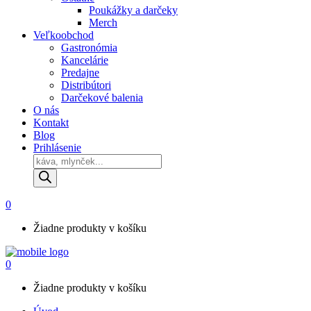
Poukážky a darčeky
Merch
Veľkoobchod
Gastronómia
Kancelárie
Predajne
Distribútori
Darčekové balenia
O nás
Kontakt
Blog
Prihlásenie
Products
search
0
Žiadne produkty v košíku
0
Žiadne produkty v košíku