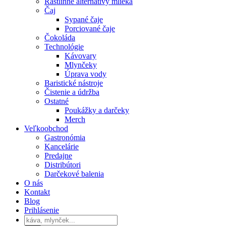
Rastlinné alternatívy mlieka
Čaj
Sypané čaje
Porciované čaje
Čokoláda
Technológie
Kávovary
Mlynčeky
Úprava vody
Baristické nástroje
Čistenie a údržba
Ostatné
Poukážky a darčeky
Merch
Veľkoobchod
Gastronómia
Kancelárie
Predajne
Distribútori
Darčekové balenia
O nás
Kontakt
Blog
Prihlásenie
Products