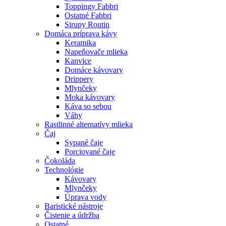
Toppingy Fabbri
Ostatné Fabbri
Sirupy Routin
Domáca príprava kávy
Keramika
Napeňovače mlieka
Kanvice
Domáce kávovary
Drippery
Mlynčeky
Moka kávovary
Káva so sebou
Váhy
Rastlinné alternatívy mlieka
Čaj
Sypané čaje
Porciované čaje
Čokoláda
Technológie
Kávovary
Mlynčeky
Úprava vody
Baristické nástroje
Čistenie a údržba
Ostatné