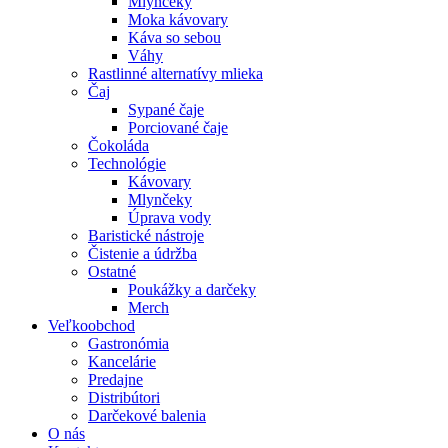
Mlynčeky
Moka kávovary
Káva so sebou
Váhy
Rastlinné alternatívy mlieka
Čaj
Sypané čaje
Porciované čaje
Čokoláda
Technológie
Kávovary
Mlynčeky
Úprava vody
Baristické nástroje
Čistenie a údržba
Ostatné
Poukážky a darčeky
Merch
Veľkoobchod
Gastronómia
Kancelárie
Predajne
Distribútori
Darčekové balenia
O nás