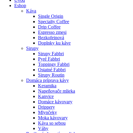
Úvod
Eshop
Káva
Single Origin
Specialty Coffee
Drip Coffee
Espresso zmesi
Bezkofeinová
Doplnky ku káve
Sirupy
Sirupy Fabbri
Pyré Fabbri
Toppingy Fabbri
Ostatné Fabbri
Sirupy Routin
Domáca príprava kávy
Keramika
Napeňovače mlieka
Kanvice
Domáce kávovary
Drippery
Mlynčeky
Moka kávovary
Káva so sebou
Váhy