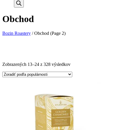
search
Obchod
Bozin Roastery
/
Obchod
(Page 2)
Zoradené
Zobrazených 13–24 z 328 výsledkov
podľa
popularity