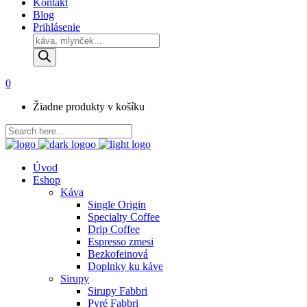
Kontakt
Blog
Prihlásenie
Products
search
0
Žiadne produkty v košíku
Úvod
Eshop
Káva
Single Origin
Specialty Coffee
Drip Coffee
Espresso zmesi
Bezkofeinová
Doplnky ku káve
Sirupy
Sirupy Fabbri
Pyré Fabbri