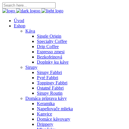
Úvod
Eshop
Káva
Single Origin
Specialty Coffee
Drip Coffee
Espresso zmesi
Bezkofeinová
Doplnky ku káve
Sirupy
Sirupy Fabbri
Pyré Fabbri
Toppingy Fabbri
Ostatné Fabbri
Sirupy Routin
Domáca príprava kávy
Keramika
Napeňovače mlieka
Kanvice
Domáce kávovary
Drippery